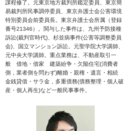
課程修了。元東京地方裁判所鑑定委員、東京簡
易裁判所民事調停委員、東京弁護士会公害環境
特別委員会前委員長。東京弁護士会所属（登録
番号21346）。関与した事件は、九州予防接種
訴訟(裁判官時代)、杉並病事件(公害等調整委員
会)、国立マンション訴訟。元聖学院大学講師、
元中央大学講師。重点業務は、不動産取引一
般 借地・借家 建築紛争・欠陥住宅(消費者
側，業者側を問わず)離婚・親権・遺言・相続
金銭貸借・サラ金，多重債務(債務整理・個人破
産・個人再生)など一般民事事件。