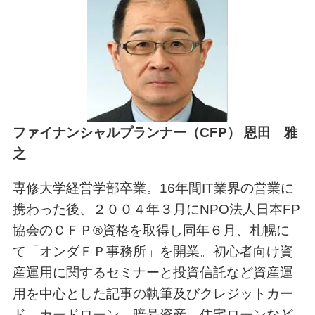
ファイナンシャルプランナー（CFP） 恩田 雅
之
専修大学経営学部卒業。16年間IT業界の営業に
携わった後、２００４年３月にNPO法人日本FP
協会のＣＦＰ®資格を取得し同年６月、札幌に
て「オンダＦＰ事務所」を開業。初心者向け資
産運用に関するセミナーと投資信託など資産運
用を中心とした記事の執筆及びクレジットカー
ド、カードローン、暗号資産、住宅ローンなど