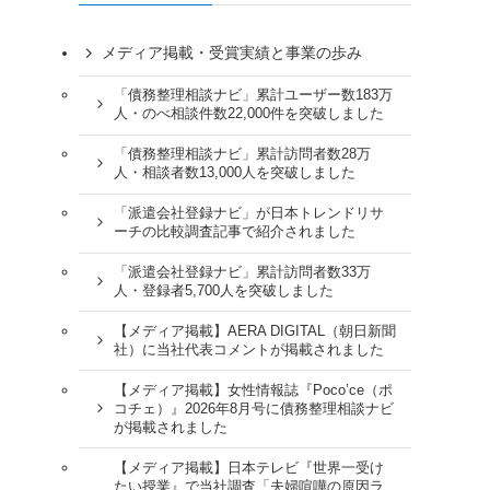
メディア掲載・受賞実績と事業の歩み
「債務整理相談ナビ」累計ユーザー数183万
人・のべ相談件数22,000件を突破しました
「債務整理相談ナビ」累計訪問者数28万
人・相談者数13,000人を突破しました
「派遣会社登録ナビ」が日本トレンドリサ
ーチの比較調査記事で紹介されました
「派遣会社登録ナビ」累計訪問者数33万
人・登録者5,700人を突破しました
【メディア掲載】AERA DIGITAL（朝日新聞
社）に当社代表コメントが掲載されました
【メディア掲載】女性情報誌『Poco’ce（ポ
コチェ）』2026年8月号に債務整理相談ナビ
が掲載されました
【メディア掲載】日本テレビ『世界一受け
たい授業』で当社調査「夫婦喧嘩の原因ラ