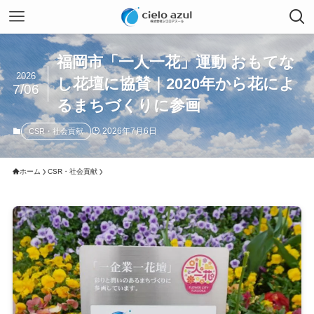
福岡市「一人一花」運動 おもてな
2026
し花壇に協賛｜2020年から花によ
7/06
るまちづくりに参画
2026年7月6日
CSR・社会貢献
ホーム
CSR・社会貢献