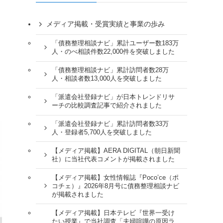
メディア掲載・受賞実績と事業の歩み
「債務整理相談ナビ」累計ユーザー数183万
人・のべ相談件数22,000件を突破しました
「債務整理相談ナビ」累計訪問者数28万
人・相談者数13,000人を突破しました
「派遣会社登録ナビ」が日本トレンドリサ
ーチの比較調査記事で紹介されました
「派遣会社登録ナビ」累計訪問者数33万
人・登録者5,700人を突破しました
【メディア掲載】AERA DIGITAL（朝日新聞
社）に当社代表コメントが掲載されました
【メディア掲載】女性情報誌『Poco’ce（ポ
コチェ）』2026年8月号に債務整理相談ナビ
が掲載されました
【メディア掲載】日本テレビ『世界一受け
たい授業』で当社調査「夫婦喧嘩の原因ラ