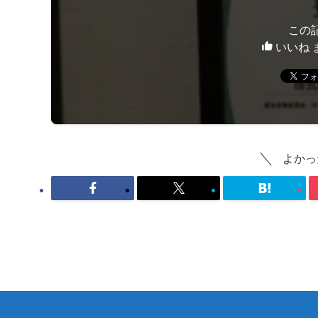
この
いいね 
よかっ